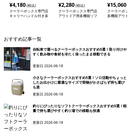
¥
4,180
¥
2,280
¥
15,060
(税込)
(税込)
(税
クーラーボックス専門店
クーラーボックス専門店
クーラーボック
キャリーハンドル付き多
アウトドア用多機能ソフ
多機能アウトド
機能ソフトクーラーボッ
トクーラーボックス
ルクーラー
クス
おすすめ記事一覧
自転車で運べるクーラーボックスおすすめ5選！取り付けや
すく飲み物や食材を冷たく保ったまま移動できる
更新日
2026-06-18
小さなクーラーボックスおすすめ5選！ソロ活動やちょっと
したお出かけに最適なサイズで荷物がかさばらず持ち運び
も楽
更新日
2026-06-18
釣りにぴったりなソフトクーラーボックスおすすめ5選！軽
量で持ち運びやすく釣り場での移動も快適
更新日
2026-06-18