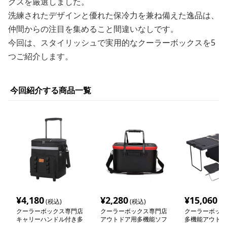
クスを厳選しました。
洗練されたデザインと優れた保冷力を兼ね備えた逸品は、
仲間からの注目を集めること間違いなしです。
今回は、スタイリッシュで実用的なクーラーボックスを5
つご紹介します。
今回紹介する商品一覧
¥
4,180
¥
2,280
¥
15,060
(税込)
(税込)
(税
クーラーボックス専門店
クーラーボックス専門店
クーラーボック
キャリーハンドル付き多
アウトドア用多機能ソフ
多機能アウトド