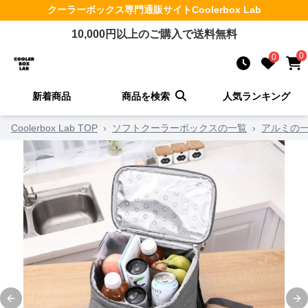
クーラーボックス
専門通販サイト
Coolerbox Lab
10,000
円以上のご購入で送料無料
0
0
新着商品
商品を検索
人気ランキング
Coolerbox Lab TOP
›
ソフトクーラーボックスの一覧
›
アルミの
Previous slide
Ne