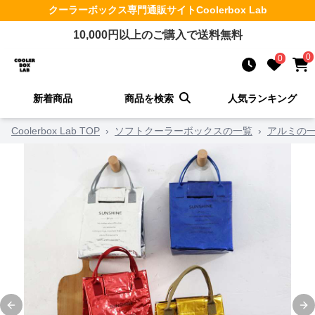
クーラーボックス
専門通販サイト
Coolerbox Lab
10,000
円以上のご購入で送料無料
0
0
新着商品
商品を検索
人気ランキング
Coolerbox Lab TOP
›
ソフトクーラーボックスの一覧
›
アルミの
Previous slide
Ne