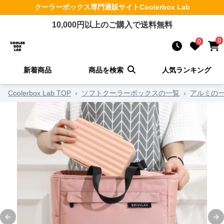
クーラーボックス
専門通販サイト
Coolerbox Lab
10,000
円以上のご購入で送料無料
0
0
新着商品
商品を検索
人気ランキング
Coolerbox Lab TOP
›
ソフトクーラーボックスの一覧
›
アルミの
Previous slide
Ne