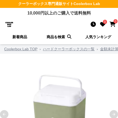
クーラーボックス
専門通販サイト
Coolerbox Lab
10,000
円以上のご購入で送料無料
0
0
新着商品
商品を検索
人気ランキング
Coolerbox Lab TOP
›
ハードクーラーボックスの一覧
›
金額未計
Previous slide
Ne