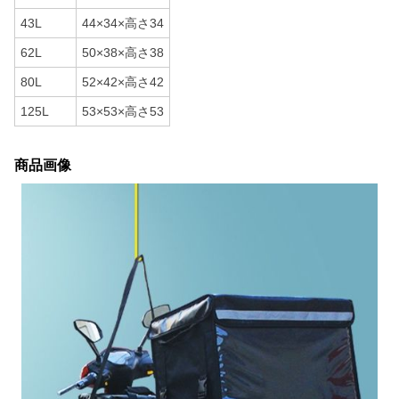
43L
44×34×高さ34
62L
50×38×高さ38
80L
52×42×高さ42
125L
53×53×高さ53
商品画像