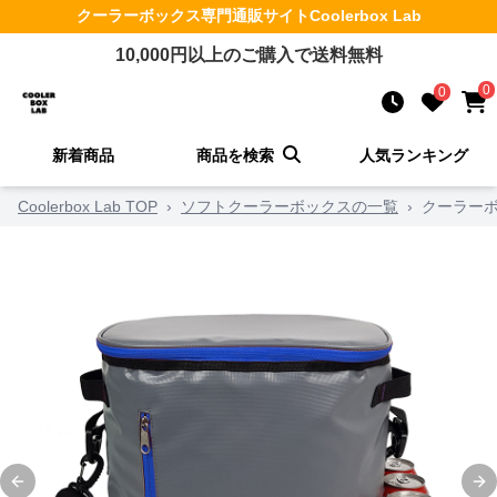
クーラーボックス
専門通販サイト
Coolerbox Lab
10,000
円以上のご購入で送料無料
0
0
新着商品
商品を検索
人気ランキング
Coolerbox Lab TOP
›
ソフトクーラーボックスの一覧
›
クーラーボ
Previous slide
Ne