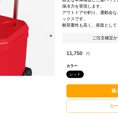
保冷力を実現します。
アウトドアや釣り、運動会な
ックスです。
耐荷重性も高く、座面として
ご注文確定か
Next slide
11,750
円
カラー
レッド
購
カー