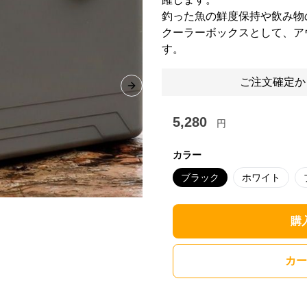
釣った魚の鮮度保持や飲み物
クーラーボックスとして、ア
す。
ご注文確定か
Next slide
5,280
円
カラー
ブラック
ホワイト
購
カー