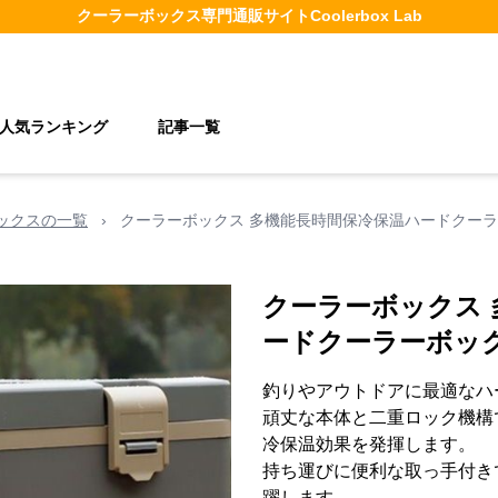
クーラーボックス
専門通販サイト
Coolerbox Lab
人気ランキング
記事一覧
ックスの一覧
›
クーラーボックス 多機能長時間保冷保温ハードクー
クーラーボックス 
ードクーラーボッ
釣りやアウトドアに最適なハ
頑丈な本体と二重ロック機構
冷保温効果を発揮します。
持ち運びに便利な取っ手付き
躍します。