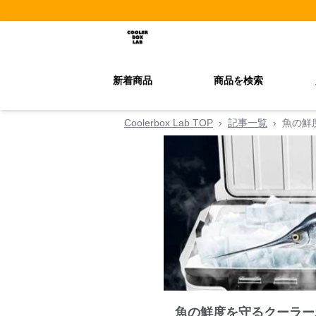
新着商品
商品を検索
Coolerbox Lab TOP
›
記事一覧
›
魚の鮮
魚の鮮度を守るクーラー