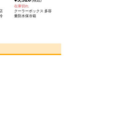
(税込)
在庫切れ
店
クーラーボックス 多容
冷
量防水保冷箱