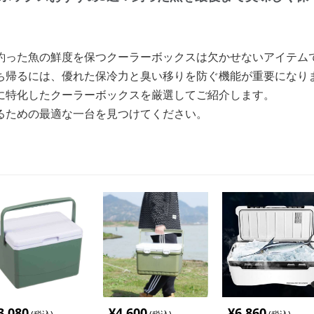
釣った魚の鮮度を保つクーラーボックスは欠かせないアイテム
ち帰るには、優れた保冷力と臭い移りを防ぐ機能が重要になり
に特化したクーラーボックスを厳選してご紹介します。
るための最適な一台を見つけてください。
3,080
¥
4,600
¥
6,860