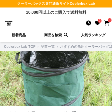
クーラーボックス
専門通販サイト
Coolerbox Lab
10,000
円以上のご購入で送料無料
0
0
新着商品
商品を検索
人気ランキング
Coolerbox Lab TOP
›
記事一覧
›
おすすめの魚用クーラーバッグ1