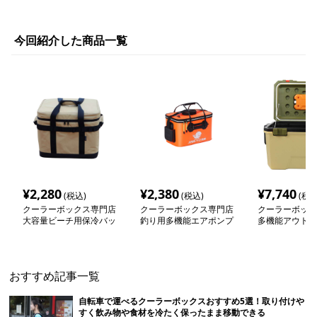
今回紹介した商品一覧
¥
2,280
¥
2,380
¥
7,740
(税込)
(税込)
(税込
クーラーボックス専門店
クーラーボックス専門店
クーラーボック
大容量ビーチ用保冷バッ
釣り用多機能エアポンプ
多機能アウトド
グ
付きソフトクーラーボッ
ーボックス
クス
おすすめ記事一覧
自転車で運べるクーラーボックスおすすめ5選！取り付けや
すく飲み物や食材を冷たく保ったまま移動できる