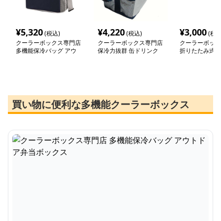
¥
5,320
¥
4,220
¥
3,000
(税込)
(税込)
(税込
クーラーボックス専門店
クーラーボックス専門店
クーラーボック
多機能保冷バッグ アウ
保冷力抜群 缶ドリンク
折りたたみ式保
トドア弁当ボックス
専用ソフトクーラー
軽量大容量
買い物に便利な多機能クーラーボックス