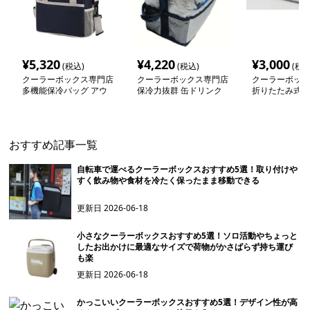
¥
5,320
¥
4,220
¥
3,000
(税込)
(税込)
(税込
クーラーボックス専門店
クーラーボックス専門店
クーラーボック
多機能保冷バッグ アウ
保冷力抜群 缶ドリンク
折りたたみ式保
トドア弁当ボックス
専用ソフトクーラー
軽量大容量
おすすめ記事一覧
自転車で運べるクーラーボックスおすすめ5選！取り付けや
すく飲み物や食材を冷たく保ったまま移動できる
更新日
2026-06-18
小さなクーラーボックスおすすめ5選！ソロ活動やちょっと
したお出かけに最適なサイズで荷物がかさばらず持ち運び
も楽
更新日
2026-06-18
かっこいいクーラーボックスおすすめ5選！デザイン性が高