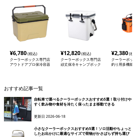
¥
6,780
¥
12,820
¥
2,380
(税込)
(税込)
(税込
クーラーボックス専門店
クーラーボックス専門店
クーラーボック
アウトドアプロ保冷容器
頑丈保冷キャンプボック
釣り用多機能エ
ス
付きソフトクー
クス
おすすめ記事一覧
自転車で運べるクーラーボックスおすすめ5選！取り付けや
すく飲み物や食材を冷たく保ったまま移動できる
更新日
2026-06-18
小さなクーラーボックスおすすめ5選！ソロ活動やちょっと
したお出かけに最適なサイズで荷物がかさばらず持ち運び